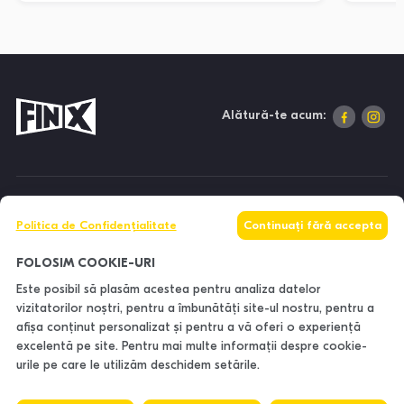
Alătură-te acum:
DESPRE NOI
Politica de Confidențialitate
Continuați fără accepta
INFORMAȚII
FOLOSIM COOKIE-URI
Este posibil să plasăm acestea pentru analiza datelor
vizitatorilor noștri, pentru a îmbunătăți site-ul nostru, pentru a
CONTACTE
afișa conținut personalizat și pentru a vă oferi o experiență
excelentă pe site. Pentru mai multe informații despre cookie-
urile pe care le utilizăm deschidem setările.