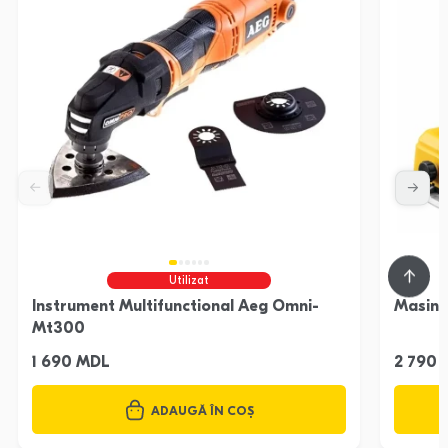
Utilizat
Instrument Multifunctional Aeg Omni-
Masina
Mt300
1 690 MDL
2 790
ADAUGĂ ÎN COȘ