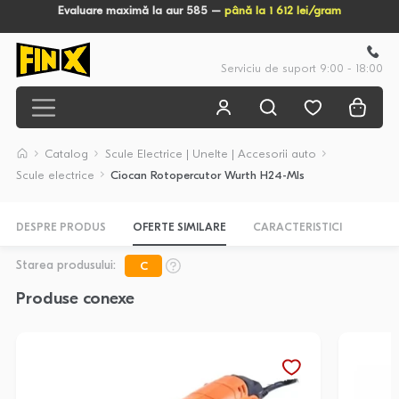
Evaluare maximă la aur 585 –
până la 1 612 lei/gram
Serviciu de suport 9:00 - 18:00
Catalog
Scule Electrice | Unelte | Accesorii auto
Scule electrice
Ciocan Rotopercutor Wurth H24-Mls
DESPRE PRODUS
OFERTE SIMILARE
CARACTERISTICI
Starea produsului:
C
Produse conexe