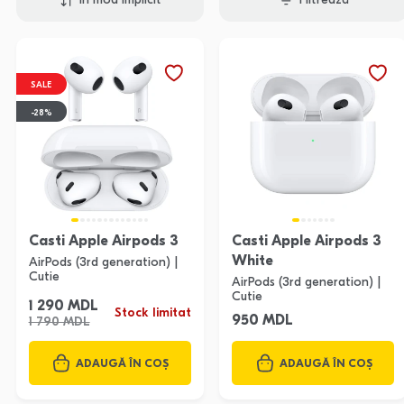
În mod implicit
Filtrează
SALE
-28%
Casti Apple Airpods 3
Casti Apple Airpods 3
White
AirPods (3rd generation) |
Cutie
AirPods (3rd generation) |
Cutie
1 290 MDL
Stock limitat
950 MDL
1 790 MDL
ADAUGĂ ÎN COȘ
ADAUGĂ ÎN COȘ