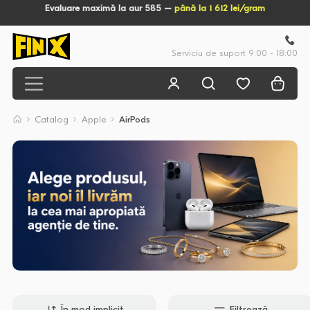
Evaluare maximă la aur 585 –
până la 1 612 lei/gram
Serviciu de suport 9:00 - 18:00
Catalog
Apple
AirPods