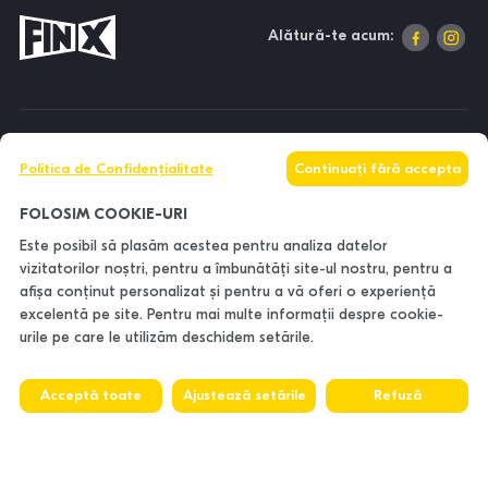
Alătură-te acum:
DESPRE NOI
Politica de Confidențialitate
Continuați fără accepta
INFORMAȚII
FOLOSIM COOKIE-URI
Este posibil să plasăm acestea pentru analiza datelor
vizitatorilor noștri, pentru a îmbunătăți site-ul nostru, pentru a
CONTACTE
afișa conținut personalizat și pentru a vă oferi o experiență
excelentă pe site. Pentru mai multe informații despre cookie-
urile pe care le utilizăm deschidem setările.
Acceptă toate
Ajustează setările
Refuză
© 2026. FinX - All rights reserved