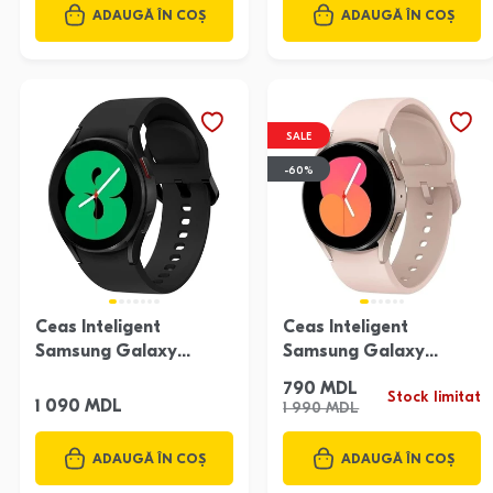
ADAUGĂ ÎN COȘ
ADAUGĂ ÎN COȘ
SALE
-60%
Ceas Inteligent
Ceas Inteligent
Samsung Galaxy
Samsung Galaxy
Watch 4 44Mm
Watch 5 40Mm Pink
790 MDL
Stock limitat
Gold
1 090 MDL
1 990 MDL
ADAUGĂ ÎN COȘ
ADAUGĂ ÎN COȘ