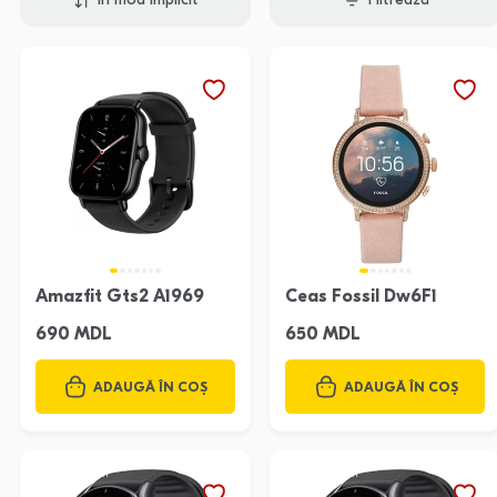
În mod implicit
Filtrează
Amazfit Gts2 A1969
Ceas Fossil Dw6F1
690 MDL
650 MDL
ADAUGĂ ÎN COȘ
ADAUGĂ ÎN COȘ