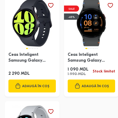
SALE
-45%
Ceas Inteligent
Ceas Inteligent
Samsung Galaxy
Samsung Galaxy
Watch 6 44Mm
Watch Fe 40Mm Black
1 090 MDL
Stock limitat
2 290 MDL
1 990 MDL
ADAUGĂ ÎN COȘ
ADAUGĂ ÎN COȘ