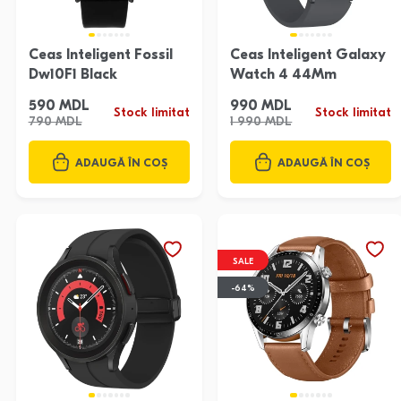
Ceas Inteligent Fossil
Ceas Inteligent Galaxy
Dw10F1 Black
Watch 4 44Mm
590 MDL
990 MDL
Stock limitat
Stock limitat
790 MDL
1 990 MDL
ADAUGĂ ÎN COȘ
ADAUGĂ ÎN COȘ
SALE
-64%