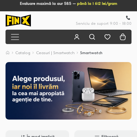
Evaluare maximă la aur 585 –
până la 1 612 lei/gram
Serviciu de suport 9:00 - 18:00
Catalog
Ceasuri | Smartwatch
Smartwatch