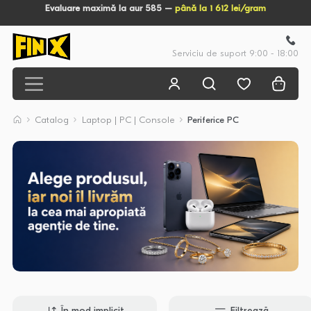
Evaluare maximă la aur 585 –
până la 1 612 lei/gram
Serviciu de suport 9:00 - 18:00
Catalog
Laptop | PC | Console
Periferice PC