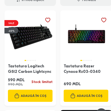
În mod implicit
Filtrează
SALE
-40%
Tastatura Logitech
Tastatura Razer
G512 Carbon Lightsync
Cynosa Rz03-0340
590 MDL
Stock limitat
690 MDL
990 MDL
ADAUGĂ ÎN COȘ
ADAUGĂ ÎN COȘ