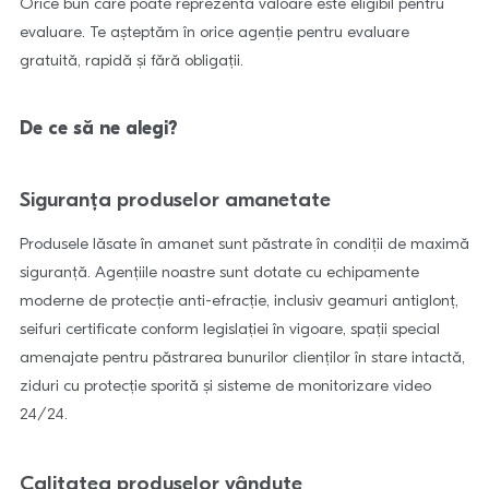
Orice bun care poate reprezenta valoare este eligibil pentru
evaluare. Te așteptăm în orice agenție pentru evaluare
gratuită, rapidă și fără obligații.
De ce să ne alegi?
Siguranța produselor amanetate
Produsele lăsate în amanet sunt păstrate în condiții de maximă
siguranță. Agențiile noastre sunt dotate cu echipamente
moderne de protecție anti-efracție, inclusiv geamuri antiglonț,
seifuri certificate conform legislației în vigoare, spații special
amenajate pentru păstrarea bunurilor clienților în stare intactă,
ziduri cu protecție sporită și sisteme de monitorizare video
24/24.
Calitatea produselor vândute