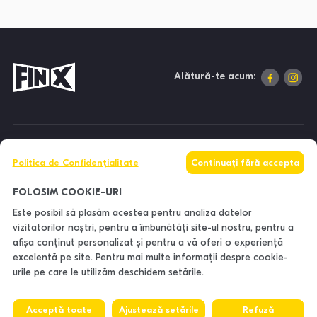
Alătură-te acum:
DESPRE NOI
Politica de Confidențialitate
Continuați fără accepta
INFORMAȚII
FOLOSIM COOKIE-URI
Este posibil să plasăm acestea pentru analiza datelor
vizitatorilor noștri, pentru a îmbunătăți site-ul nostru, pentru a
CONTACTE
afișa conținut personalizat și pentru a vă oferi o experiență
excelentă pe site. Pentru mai multe informații despre cookie-
urile pe care le utilizăm deschidem setările.
Acceptă toate
Ajustează setările
Refuză