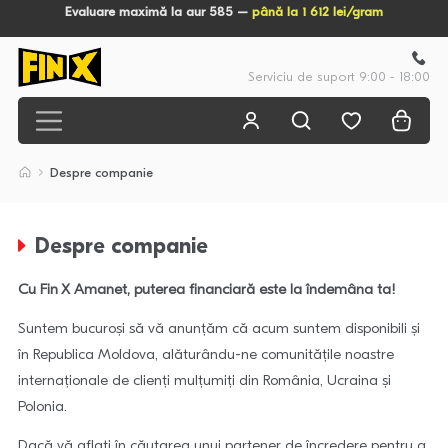
Evaluare maximă la aur 585 –
până la 1 612 lei/gram
Serviciu de suport 9:00 - 18:00
Despre companie
Despre companie
Cu Fin X Amanet, puterea financiară este la îndemâna ta!
Suntem bucuroși să vă anunțăm că acum suntem disponibili și
în Republica Moldova, alăturându-ne comunitățile noastre
internaționale de clienți mulțumiți din România, Ucraina și
Polonia.
Dacă vă aflați în căutarea unui partener de încredere pentru a