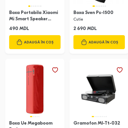
Boxa Portabila Xiaomi
Boxa Sven Ps-1500
Mi Smart Speaker
Cutie
L09G
490 MDL
2 690 MDL
ADAUGĂ ÎN COȘ
ADAUGĂ ÎN COȘ
Boxa Ue Megaboom
Gramofon Ml-Tt-032