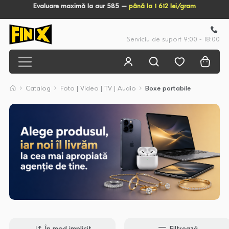
Evaluare maximă la aur 585 –
până la 1 612 lei/gram
Serviciu de suport 9:00 - 18:00
Catalog
Foto | Video | TV | Audio
Boxe portabile