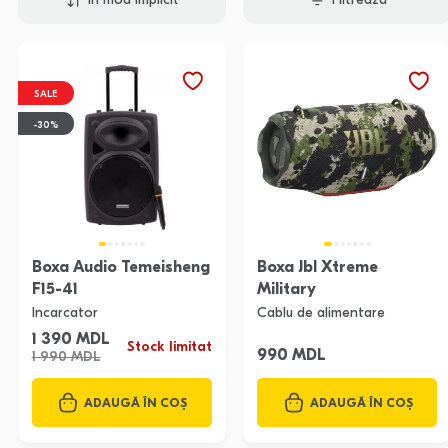
În mod implicit
Filtrează
SALE
-30%
Boxa Audio Temeisheng
Boxa Jbl Xtreme
F15-41
Military
Incarcator
Cablu de alimentare
1 390 MDL
Stock limitat
990 MDL
1 990 MDL
ADAUGĂ ÎN COȘ
ADAUGĂ ÎN COȘ