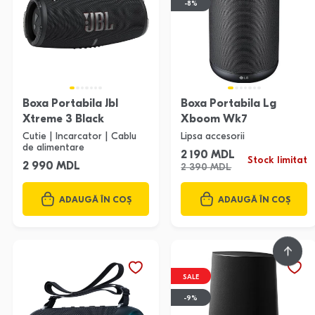
-8%
Boxa Portabila Jbl
Boxa Portabila Lg
Xtreme 3 Black
Xboom Wk7
Cutie | Incarcator | Cablu
Lipsa accesorii
de alimentare
2 190 MDL
Stock limitat
2 990 MDL
2 390 MDL
ADAUGĂ ÎN COȘ
ADAUGĂ ÎN COȘ
SALE
-9%