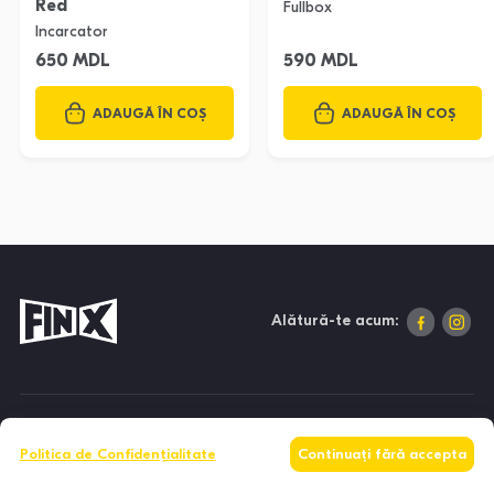
Red
Fullbox
Incarcator
650 MDL
590 MDL
ADAUGĂ ÎN COȘ
ADAUGĂ ÎN COȘ
Alătură-te acum:
DESPRE NOI
Politica de Confidențialitate
Continuați fără accepta