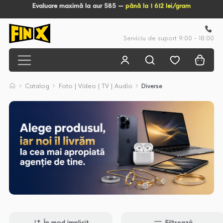
Evaluare maximă la aur 585 –
până la 1 612 lei/gram
Serviciu de suport 9:00 - 18:00
Catalog
Foto | Video | TV | Audio
Diverse