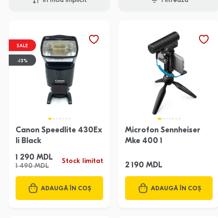
În mod implicit
Filtrează
SALE
-13%
Canon Speedlite 430Ex
Microfon Sennheiser
Ii Black
Mke 400 1
1 290 MDL
Stock limitat
2 190 MDL
1 490 MDL
ADAUGĂ ÎN COȘ
ADAUGĂ ÎN COȘ