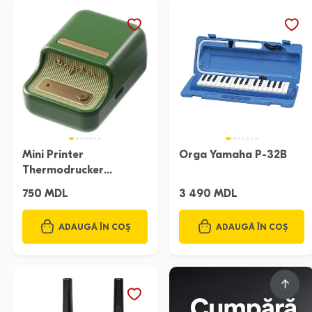
Mini Printer
Orga Yamaha P-32B
Thermodrucker
Bluetooth Niimbot B21
750 MDL
3 490 MDL
Pro
ADAUGĂ ÎN COȘ
ADAUGĂ ÎN COȘ