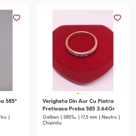
ba 585*
Verigheta Din Aur Cu Piatra
Pretioasa Proba 585 3.64Gr
tru |
Galben | 585‰ | 17,5 mm | Neutru |
Chișinău