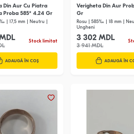
a Din Aur Cu Piatra
Verigheta Din Aur Prob
a Proba 585* 4.24 Gr
Gr
‰ | 17,5 mm | Neutru |
Rosu | 585‰ | 18 mm | Neu
Ungheni
 MDL
3 302 MDL
Stock limitat
St
DL
3 941 MDL
ADAUGĂ ÎN COȘ
ADAUGĂ ÎN C