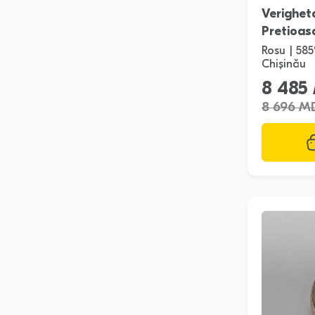
Verighet
Pretioas
Rosu | 585
Chișinău
8 485
8 696 M