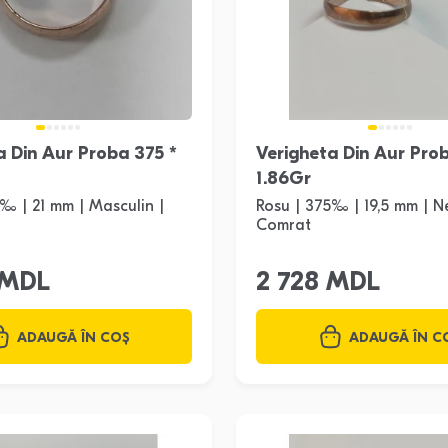
a Din Aur Proba 375 *
Verigheta Din Aur Pro
1.86Gr
‰ | 21 mm | Masculin |
Rosu | 375‰ | 19,5 mm | N
Comrat
 MDL
2 728 MDL
ADAUGĂ ÎN COȘ
ADAUGĂ ÎN C