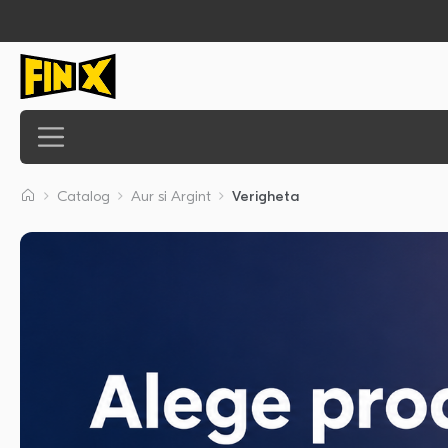
Catalog
Aur si Argint
Verigheta