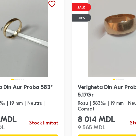
SALE
-16%
a Din Aur Proba 583*
Verigheta Din Aur Pro
5.17Gr
‰ | 19 mm | Neutru |
Rosu | 583‰ | 19 mm | Neu
Comrat
 MDL
8 014 MDL
Stock limitat
St
DL
9 565 MDL