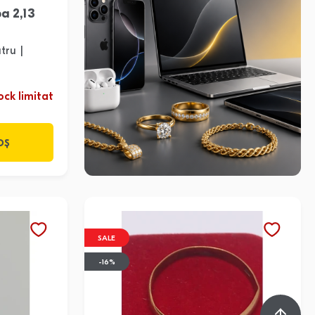
a 2,13
tru |
ock limitat
OȘ
SALE
-16%