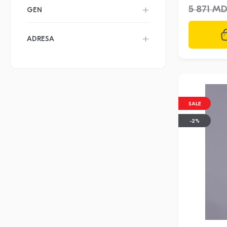
5 871 M
GEN
ADRESA
SALE
-2%