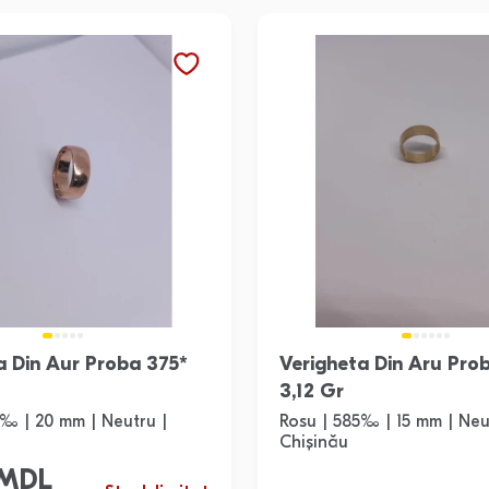
375*
Verigheta Din Aru Pro
3,12 Gr
5‰ | 20 mm | Neutru |
Rosu | 585‰ | 15 mm | Neu
Chișinău
 MDL