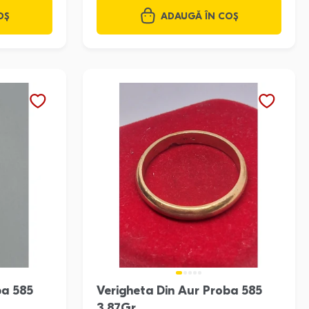
OȘ
ADAUGĂ ÎN COȘ
ba 585
Verigheta Din Aur Proba 585
3.87Gr