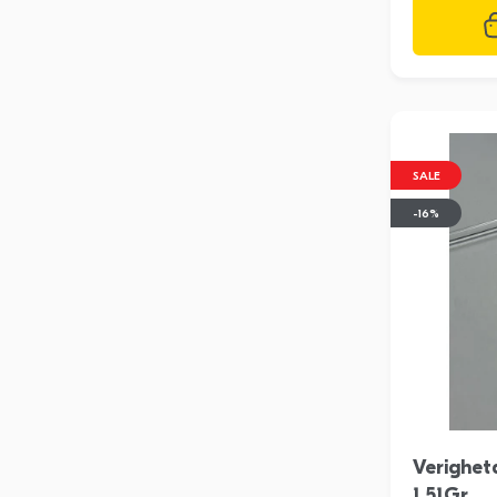
SALE
-16%
Verighet
1.51Gr