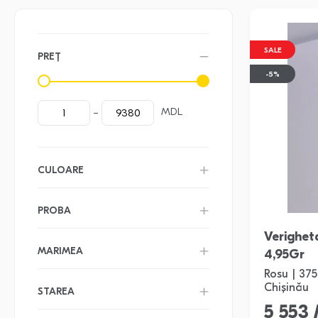
SALE
PREȚ
-5%
MDL
CULOARE
PROBA
Verigheta Din Aur Proba 
MARIMEA
4,95Gr
Rosu | 37
Chișinău
STAREA
5 553