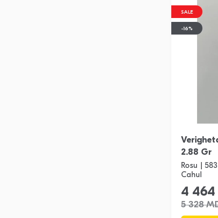
SALE
-16%
Verighet
2.88 Gr
Rosu | 583
Cahul
4 464
5 328 M