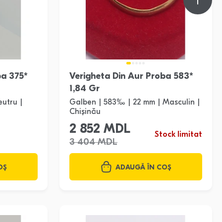
ba 375*
Verigheta Din Aur Proba 583*
1,84 Gr
eutru |
Galben | 583‰ | 22 mm | Masculin |
Chișinău
2 852 MDL
Stock limitat
3 404 MDL
OȘ
ADAUGĂ ÎN COȘ