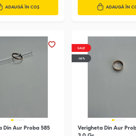
ADAUGĂ ÎN COȘ
ADAUGĂ ÎN C
SALE
-16%
a Din Aur Proba 585
Verigheta Din Aur Pro
3.0 Gr