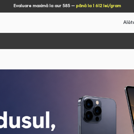
Evaluare maximă la aur 585 –
până la 1 612 lei/gram
Alăt