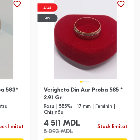
SALE
-11%
ba 583*
Verigheta Din Aur Proba 585 *
2.91 Gr
tru |
Rosu | 585‰ | 17 mm | Feminin |
Chișinău
4 511 MDL
ock limitat
Stock limitat
5 093 MDL