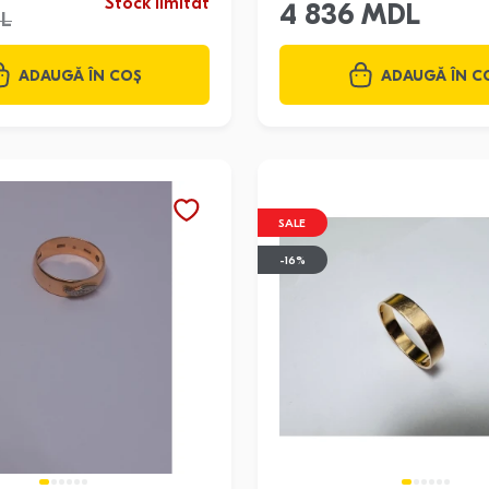
Stock limitat
4 836 MDL
DL
ADAUGĂ ÎN COȘ
ADAUGĂ ÎN C
SALE
-16%