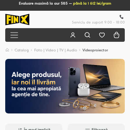
Evaluare maximă la aur 585 –
până la 1 612 lei/gram
Serviciu de suport 9:00 - 18:00
Catalog
Foto | Video | TV | Audio
Videoproiector