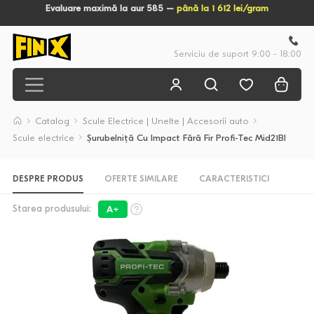
Evaluare maximă la aur 585 –
până la 1 612 lei/gram
Serviciu de suport 9:00 - 18:00
Catalog
Scule Electrice | Unelte | Accesorii auto
Scule electrice
Șurubelniță Cu Impact Fără Fir Profi-Tec Mid21Bl
DESPRE PRODUS
OFERTE SIMILARE
CARACTERISTICI
Starea produsului:
A+