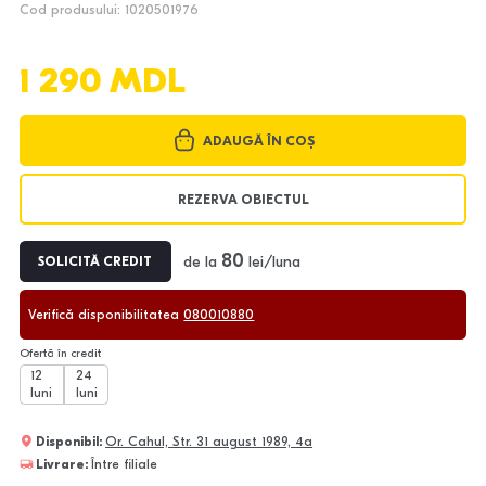
Cod produsului: 1020501976
1 290 MDL
ADAUGĂ ÎN COȘ
REZERVA OBIECTUL
80
de la
lei/luna
SOLICITĂ CREDIT
Verifică disponibilitatea
080010880
Ofertă în credit
12
24
luni
luni
Disponibil:
Or. Cahul, Str. 31 august 1989, 4a
Livrare:
Între filiale