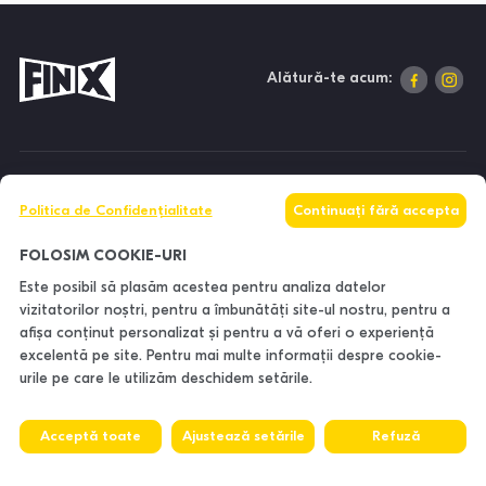
Alătură-te acum:
DESPRE NOI
Politica de Confidențialitate
Continuați fără accepta
INFORMAȚII
FOLOSIM COOKIE-URI
Este posibil să plasăm acestea pentru analiza datelor
vizitatorilor noștri, pentru a îmbunătăți site-ul nostru, pentru a
CONTACTE
afișa conținut personalizat și pentru a vă oferi o experiență
excelentă pe site. Pentru mai multe informații despre cookie-
urile pe care le utilizăm deschidem setările.
Acceptă toate
Ajustează setările
Refuză