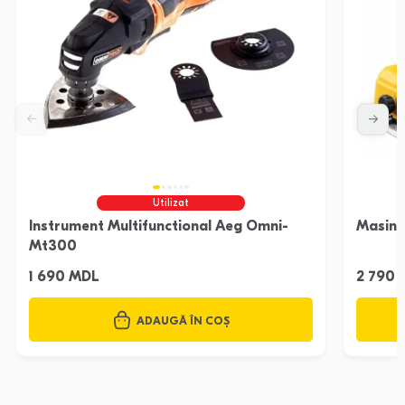
Utilizat
Instrument Multifunctional Aeg Omni-
Masina
Mt300
1 690 MDL
2 790
ADAUGĂ ÎN COȘ