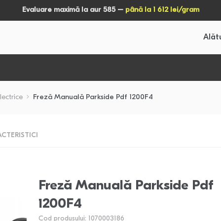
Evaluare maximă la aur 585 –
până la 1 612 lei/gram
Alăt
lectrice
Freză Manuală Parkside Pdf 1200F4
CTERISTICI
Freză Manuală Parkside Pdf
1200F4
Cod produsului: 1070003186