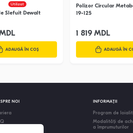
Utilizat
Polizor Circular Meta
e Slefuit Dewalt
19-125
 MDL
1 819 MDL
ADAUGĂ ÎN COȘ
ADAUGĂ ÎN C
SPRE NOI
INFORMAȚII
riera
Program de loiali
AQ
Modalități de ach
a împrumuturilor
og