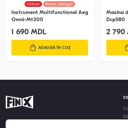
Utilizat
Recent adăugat
Instrument Multifunctional Aeg
Masina d
Omni-Mt300
Dcp580
1 690 MDL
2 790
ADAUGĂ ÎN COȘ
DE
Ca
F
Serviciu de suport 9:00 - 18:00
Bl