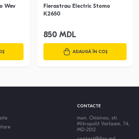
bo Wev
Fierastrau Electric Stomo
K2650
850 MDL
OȘ
ADAUGĂ ÎN COȘ
CONTACTE
tate
mun. Chisinau, str.
Mitropolit Varlaam, 74,
itare
MD-2012