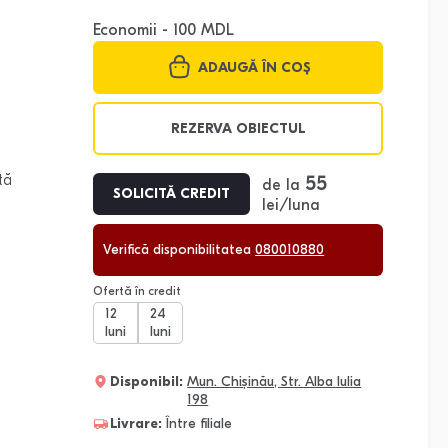
Economii - 100 MDL
ADAUGĂ ÎN COȘ
REZERVA OBIECTUL
tă
55
de la
SOLICITĂ CREDIT
lei/luna
Verifică disponibilitatea
080010880
Ofertă în credit
12
24
luni
luni
Disponibil:
Mun. Chișinău, Str. Alba Iulia
198
Livrare:
Între filiale