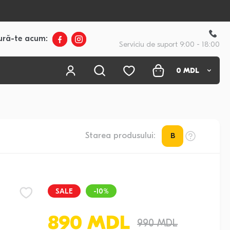
ură-te acum:
Serviciu de suport 9:00 - 18:00
0
MDL
Starea produsului:
B
SALE
-10%
890 MDL
990 MDL