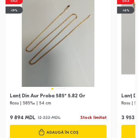
SALE
SALE
-19%
-16%
Lanț Din Aur Proba 585* 5.82 Gr
Lanț D
Rosu | 585‰ | 54 cm
Rosu | 
9 894 MDL
3 953
12 222 MDL
Stock limitat
ADAUGĂ ÎN COȘ