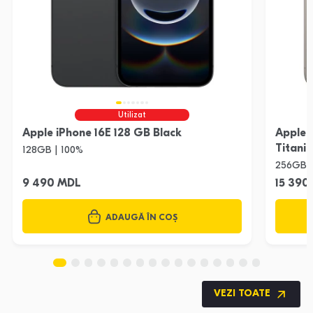
Utilizat
Apple iPhone 16E 128 GB Black
Apple 
Titani
128GB | 100%
256GB |
9 490 MDL
15 390
ADAUGĂ ÎN COȘ
VEZI TOATE