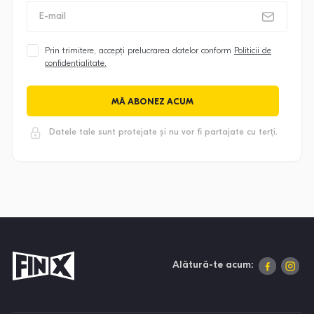
E-mail
Prin trimitere, accepți prelucrarea datelor conform
Politicii de
confidențialitate.
MĂ ABONEZ ACUM
Datele tale sunt protejate și nu vor fi partajate cu terți.
Alătură-te acum: