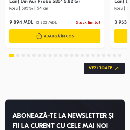
Lanț Din Aur Proba 585* 5.82 Gr
Lanț D
Rosu | 585‰ | 54 cm
Rosu | 
9 894 MDL
3 953
12 222 MDL
Stock limitat
ADAUGĂ ÎN COȘ
VEZI TOATE
ABONEAZĂ-TE LA NEWSLETTER ȘI
FII LA CURENT CU CELE MAI NOI